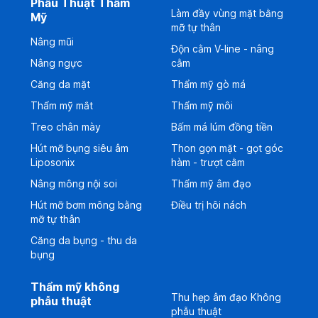
Phẫu Thuật Thẩm
Làm đầy vùng mặt bằng
Mỹ
mỡ tự thân
Nâng mũi
Độn cằm V-line - nâng
Nâng ngực
cằm
Căng da mặt
Thẩm mỹ gò má
Thẩm mỹ mắt
Thẩm mỹ môi
Treo chân mày
Bấm má lúm đồng tiền
Hút mỡ bụng siêu âm
Thon gọn mặt - gọt góc
Liposonix
hàm - trượt cằm
Nâng mông nội soi
Thẩm mỹ âm đạo
Hút mỡ bơm mông bằng
Điều trị hôi nách
mỡ tự thân
Căng da bụng - thu da
bụng
Thẩm mỹ không
Thu hẹp âm đạo Không
phẫu thuật
phẫu thuật