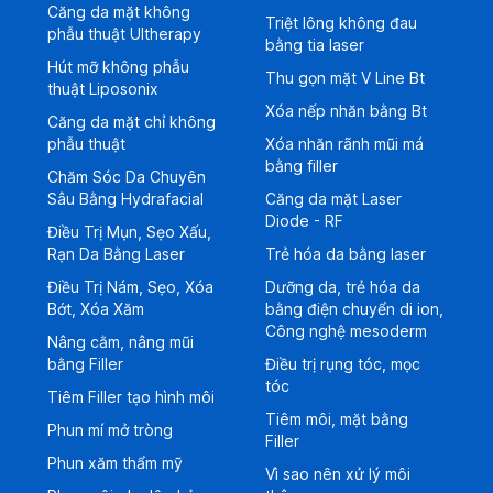
Căng da mặt không
Triệt lông không đau
phẫu thuật Ultherapy
bằng tia laser
Hút mỡ không phẫu
Thu gọn mặt V Line Bt
thuật Liposonix
Xóa nếp nhăn bằng Bt
Căng da mặt chỉ không
phẫu thuật
Xóa nhăn rãnh mũi má
bằng filler
Chăm Sóc Da Chuyên
Sâu Bằng Hydrafacial
Căng da mặt Laser
Diode - RF
Điều Trị Mụn, Sẹo Xấu,
Rạn Da Bằng Laser
Trẻ hóa da bằng laser
Điều Trị Nám, Sẹo, Xóa
Dưỡng da, trẻ hóa da
Bớt, Xóa Xăm
bằng điện chuyển di ion,
Công nghệ mesoderm
Nâng cằm, nâng mũi
bằng Filler
Điều trị rụng tóc, mọc
tóc
Tiêm Filler tạo hình môi
Tiêm môi, mặt bằng
Phun mí mở tròng
Filler
Phun xăm thẩm mỹ
Vì sao nên xử lý môi