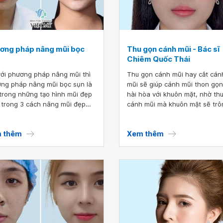
ơng pháp nâng mũi bọc
Thu gọn cánh mũi - Bác sĩ
Chiêm Quốc Thái
với phương pháp nâng mũi thì
Thu gọn cánh mũi hay cắt cán
ng pháp nâng mũi bọc sụn là
mũi sẽ giúp cánh mũi thon gọn
trong những tạo hình mũi đẹp
hài hòa với khuôn mặt, nhờ th
 trong 3 cách nâng mũi đẹp
cánh mũi mà khuôn mặt sẽ trô
h hành hiện nay.
thon gọn và đẹp hơn rất nhiều.
mũi là trung tâm của khuôn mặ
 thêm
Xem thêm
cánh mũi gớp phần quan trọng
trong viêc cân đối khuôn mặt,
đó nếu cánh mũi lớn, cánh mũi
cánh mũi không cân đối hoặc l
mũi hỉnh sẽ làm cho khuôn mặ
trông mất thẩm mỹ rất nhiều.