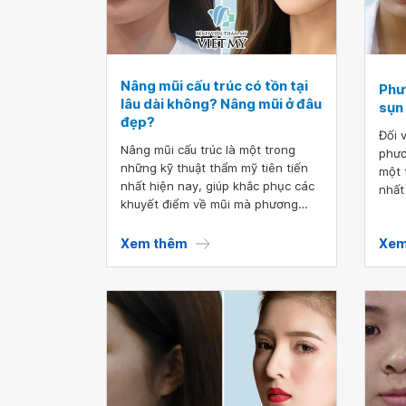
Nâng mũi cấu trúc có tồn tại
Phư
lâu dài không? Nâng mũi ở đâu
sụn
đẹp?
Đối 
Nâng mũi cấu trúc là một trong
phươ
những kỹ thuật thẩm mỹ tiên tiến
một 
nhất hiện nay, giúp khắc phục các
nhất
khuyết điểm về mũi mà phương
thịn
pháp khác không làm được như
thấp tẹt, vẹo lệch, cánh mũi dày,
Xem thêm
Xem
đầu mũi to, hếch,... Phương pháp
này giúp tạo hình dáng mũi hoàn
hảo, cân đối với khuôn mặt, mang
đến sự tự tin cho bạn. Tuy nhiên,
một số người vẫn còn băn khoăn
không biết nâng mũi cấu trúc có
tồn tại lâu dài hay không? Thời
gian kéo dài khoảng bao lâu? Cùng
bệnh viện thẩm mỹ Việt Mỹ đi tìm