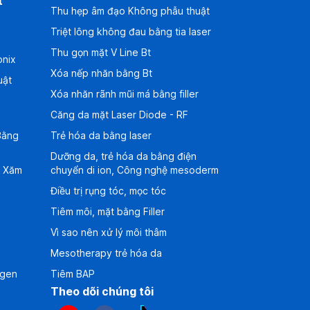
t
Thu hẹp âm đạo Không phẫu thuật
Triệt lông không đau bằng tia laser
Thu gọn mặt V Line Bt
onix
Xóa nếp nhăn bằng Bt
uật
Xóa nhăn rãnh mũi má bằng filler
g
Căng da mặt Laser Diode - RF
Bằng
Trẻ hóa da bằng laser
Dưỡng da, trẻ hóa da bằng điện
a Xăm
chuyển di ion, Công nghệ mesoderm
Điều trị rụng tóc, mọc tóc
Tiêm môi, mặt bằng Filler
Vì sao nên xử lý môi thâm
Mesotherapy trẻ hóa da
agen
Tiêm BAP
Theo dõi chúng tôi