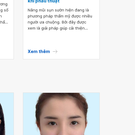
khi phẫu thuật
ương
ng số
Nâng mũi sụn sườn hiện đang là
n
phương pháp thẩm mỹ được nhiều
thẩm
người ưa chuộng. Bởi đây được
âng
xem là giải pháp giúp cải thiện
 sườn
nhiều khuyết điểm, mang lại dáng
ụn
mũi thanh tú, hài hòa với tổng thể
gương mặt. Thế nhưng, vẫn còn
Xem thêm
nhiều người chưa hiểu rõ về hình
thức làm đẹp này. Sau đây hãy
cùng chúng tôi tìm hiểu thông tin
chi tiết qua bài viết dưới đây nhé!.