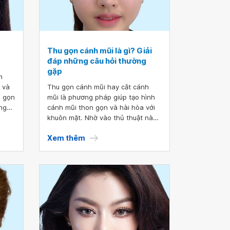
Thu gọn cánh mũi là gì? Giải
đáp những câu hỏi thường
gặp
h
 và
Thu gọn cánh mũi hay cắt cánh
u gọn
mũi là phương pháp giúp tạo hình
ng
cánh mũi thon gọn và hài hòa với
 Vì
khuôn mặt. Nhờ vào thủ thuật này,
t và
khuôn mặt sẽ trông thon gọn và
Xem thêm
đẹp hơn rất nhiều. Hãy cùng bài
 do
viết điểm qua những điều cần biết
 dày,
về phương pháp này, cũng như
ỗ
những câu hỏi thường gặp nhất
t
trước khi bạn tiến hành nhé.