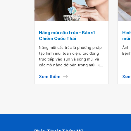
câu trả lời qua bài viết dưới đây
nhé!
Nâng mũi cấu trúc - Bác sĩ
Hìn
Chiêm Quốc Thái
mũi
Nâng mũi cấu trúc là phương pháp
Ảnh 
tạo hình mũi toàn diện, tác động
Bệnh
trực tiếp vào sụn và sống mũi và
các mô nâng đỡ bên trong mũi. Kỹ
thuật này giúp cải thiện toàn bộ
Xem thêm
Xem
cấu trúc mũi - từ hình dáng đến
kích thước - đồng thời tăng cường
thẩm mỹ và phục hồi chức năng
mũi.