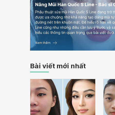
Nâng Mũi Hàn Quốc S Line - Bác sĩ
Phẫu thuật sửa mũi Hàn Quốc S Line đang trở 
được ưa chuộng nhờ khả năng tạo dáng mũi tự n
đường nét trên khuôn mặt. Để hiểu rõ hơn về q
Line cũng như những điều cần lưu ý trước và s
hiểu các thông tin quan trọng qua bài viết dưới
Xem thêm
Bài viết mới nhất