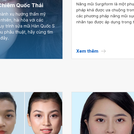
Nâng mũi Surgiform là một ph
 Chiêm Quốc Thái
pháp khá được ưa chuộng tro
thành xu hướng thẩm mỹ
các phương pháp nâng mũi sụ
hiên, hài hòa với các
nhân tạo được áp dụng trong 
uy trình sửa mũi Hàn Quốc S
mỹ như: nâng mũi cấu trúc - n
au phẫu thuật, hãy cùng tìm
mũi Hàn Quốc - nâng mũi sụn
 đây.
- nâng mũi S line - nâng mũi s
Silicon.
Xem thêm