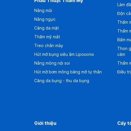
Phẫu Thuật Thẩm Mỹ
Làm đầ
Nâng mũi
Độn cằ
Nâng ngực
Thẩm 
Căng da mặt
Thẩm 
Thẩm mỹ mắt
Bấm má
Treo chân mày
Thon g
Hút mỡ bụng siêu âm Liposonix
cằm
Nâng mông nội soi
Thẩm 
Hút mỡ bơm mông bằng mỡ tự thân
Điều tr
Căng da bụng - thu da bụng
Giới thiệu
Cấy t