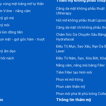
Thẩm mỹ không phẫu thuậ
y vùng mặt bằng mỡ tự thân
Căng da mặt không phẫu thuật
m V-line - nâng cằm
Ultherapy
mỹ gò má
Hút mỡ không phẫu thuật Lipos
mỹ môi
Căng da mặt chỉ không phẫu th
 lúm đồng tiền
Chăm Sóc Da Chuyên Sâu Bằn
ọn mặt - gọt góc hàm - trượt
Hydrafacial
Điều Trị Mụn, Sẹo Xấu, Rạn Da 
mỹ âm đạo
Laser
ị hôi nách
Điều Trị Nám, Sẹo, Xóa Bớt, Xó
Nâng cằm, nâng mũi bằng Filler
Tiêm Filler tạo hình môi
Phun mí mở tròng
Phun xăm thẩm mỹ
Phun môi pha lê phủ bóng Coll
óc
Thông tin thẩm mỹ