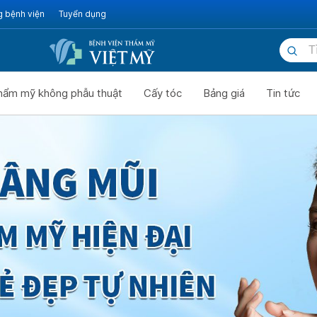
g bệnh viện
Tuyển dụng
hẩm mỹ không phẫu thuật
Cấy tóc
Bảng giá
Tin tức