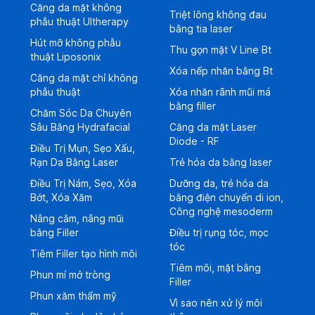
Căng da mặt không
Triệt lông không đau
phẫu thuật Ultherapy
bằng tia laser
Hút mỡ không phẫu
Thu gọn mặt V Line Bt
thuật Liposonix
Xóa nếp nhăn bằng Bt
Căng da mặt chỉ không
phẫu thuật
Xóa nhăn rãnh mũi má
bằng filler
Chăm Sóc Da Chuyên
Sâu Bằng Hydrafacial
Căng da mặt Laser
Diode - RF
Điều Trị Mụn, Sẹo Xấu,
Rạn Da Bằng Laser
Trẻ hóa da bằng laser
Điều Trị Nám, Sẹo, Xóa
Dưỡng da, trẻ hóa da
Bớt, Xóa Xăm
bằng điện chuyển di ion,
Công nghệ mesoderm
Nâng cằm, nâng mũi
bằng Filler
Điều trị rụng tóc, mọc
tóc
Tiêm Filler tạo hình môi
Tiêm môi, mặt bằng
Phun mí mở tròng
Filler
Phun xăm thẩm mỹ
Vì sao nên xử lý môi