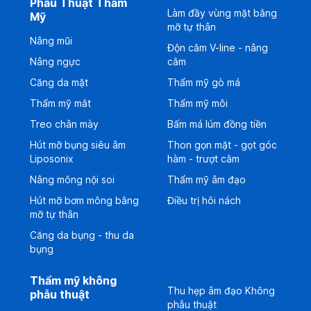
Phẫu Thuật Thẩm
Làm đầy vùng mặt bằng
Mỹ
mỡ tự thân
Nâng mũi
Độn cằm V-line - nâng
Nâng ngực
cằm
Căng da mặt
Thẩm mỹ gò má
Thẩm mỹ mắt
Thẩm mỹ môi
Treo chân mày
Bấm má lúm đồng tiền
Hút mỡ bụng siêu âm
Thon gọn mặt - gọt góc
Liposonix
hàm - trượt cằm
Nâng mông nội soi
Thẩm mỹ âm đạo
Hút mỡ bơm mông bằng
Điều trị hôi nách
mỡ tự thân
Căng da bụng - thu da
bụng
Thẩm mỹ không
Thu hẹp âm đạo Không
phẫu thuật
phẫu thuật